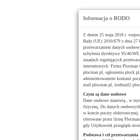
Ta strona używa ciasteczek (cookies), dzięki którym 
Informacja o RODO
Piątek, 7 sierpnia 2026 r.
imieniny:
Doroty, Sysktusa
Z dniem 25 maja 2018 r. rozpo
Rady (UE) 2016/679 z dnia 27 k
przetwarzaniem danych osobowy
112
uchylenia dyrektywy 95/46/W
zasadach regulujących przetwar
Pogoda
Waluty
internetowych. Firma Plocman sp
Moje miasto
plocman.pl, ogłoszenia.plock.pl
administrowaniem kontami poczt
Agencja ATRIUM-Nie
mail.plocman.pl, iredmail2.pl
Agencja Nieruchom
Czym są dane osobowe
ASPECT NIERUCHOM
Dane osobowe stanowią , w myś
fizyczną. Do danych osobowych z
Biuro nieruchomośc
w koncie poczty elektronicznej,
Biuro Nieruchomoś
oferowane przez firmę Plocman 
gdy Użytkownik przegląda stro
Biuro Nieruchomośc
Podstawa i cel przetwarzania
Biuro Pośrednictwa