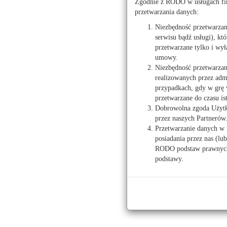
Zgodnie z RODO w usługach fir
Rzeczoznawcy Mająt
przetwarzania danych:
Niezbędność przetwarza
serwisu bądź usługi), kt
przetwarzane tylko i wył
Wróć
Biura no
umowy.
Niezbędność przetwarzan
Biura n
realizowanych przez admi
przypadkach, gdy w grę 
Prawo
Kancelaria Notarialn
przetwarzane do czasu is
09-400 Płock, ul. Bi
Dobrowolna zgoda Użytko
Prawo budowlane
tel.: 24 366 88 88
przez naszych Partnerów
Przetwarzanie danych w 
Prawo nieruchomości
posiadania przez nas (lu
RODO podstaw prawnych 
Wzory pism i umów
podstawy.
Kancelaria Notarialna
09-400 Płock, pl. Na
tel.: 24 364 99 97
Znajdź wniosek, zgłoszenie, umowę
Spółdzielnie mieszkaniowe
Kancelaria Notarialna