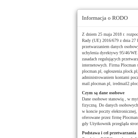
Ta strona używa ciasteczek (cookies), dzięki którym 
Informacja o RODO
Piątek, 7 sierpnia 2026 r.
imieniny:
Doroty, Sysktusa
Z dniem 25 maja 2018 r. rozpo
Rady (UE) 2016/679 z dnia 27 k
przetwarzaniem danych osobowy
112
uchylenia dyrektywy 95/46/W
zasadach regulujących przetwar
Pogoda
Waluty
internetowych. Firma Plocman sp
Moje miasto
plocman.pl, ogłoszenia.plock.pl
administrowaniem kontami poczt
Agencja ATRIUM-Nie
mail.plocman.pl, iredmail2.pl
Agencja Nieruchom
Czym są dane osobowe
ASPECT NIERUCHOM
Dane osobowe stanowią , w myś
fizyczną. Do danych osobowych z
Biuro nieruchomośc
w koncie poczty elektronicznej,
Biuro Nieruchomoś
oferowane przez firmę Plocman 
gdy Użytkownik przegląda stro
Biuro Nieruchomośc
Podstawa i cel przetwarzania
Biuro Pośrednictwa