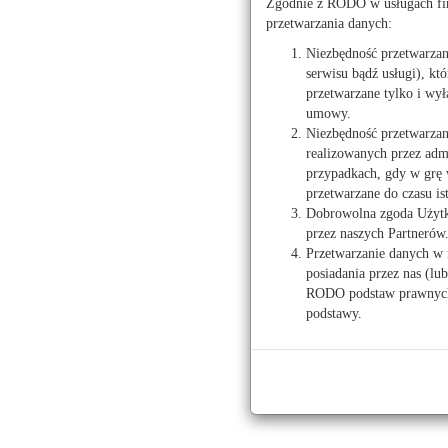
Zgodnie z RODO w usługach fir
Rzeczoznawcy Mająt
przetwarzania danych:
Niezbędność przetwarza
serwisu bądź usługi), kt
przetwarzane tylko i wył
umowy.
Wróć
Prawo n
Niezbędność przetwarzan
realizowanych przez admi
Dział II. Rozdział 7
przypadkach, gdy w grę 
Prawo
Ustalanie sposobu i 
przetwarzane do czasu is
adres www:
/prawo/n
Dobrowolna zgoda Użytko
Prawo budowlane
przez naszych Partnerów
Przetwarzanie danych w 
Prawo nieruchomości
posiadania przez nas (lu
RODO podstaw prawnych 
Wzory pism i umów
podstawy.
Znajdź wniosek, zgłoszenie, umowę
Spółdzielnie mieszkaniowe