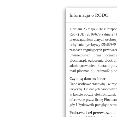
Ta strona używa ciasteczek (cookies), dzięki którym 
Informacja o RODO
Niedziela, 9 sierpnia 2026 r.
imieniny:
Romana, Ryszarda
Z dniem 25 maja 2018 r. rozpo
Rady (UE) 2016/679 z dnia 27 k
przetwarzaniem danych osobowy
112
uchylenia dyrektywy 95/46/W
zasadach regulujących przetwar
Pogoda
Waluty
internetowych. Firma Plocman sp
Moje miasto
plocman.pl, ogłoszenia.plock.pl
administrowaniem kontami poczt
Agencja ATRIUM-Nie
mail.plocman.pl, iredmail2.pl
Agencja Nieruchom
Czym są dane osobowe
ASPECT NIERUCHOM
Dane osobowe stanowią , w myś
fizyczną. Do danych osobowych z
Biuro nieruchomośc
w koncie poczty elektronicznej,
Biuro Nieruchomoś
oferowane przez firmę Plocman 
gdy Użytkownik przegląda stro
Biuro Nieruchomośc
Podstawa i cel przetwarzania
Biuro Pośrednictwa