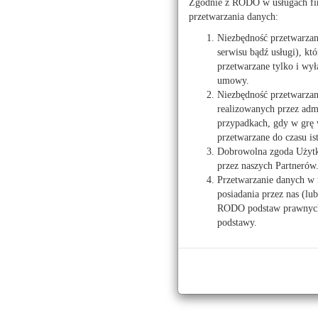
Zgodnie z RODO w usługach fir
Rzeczoznawcy Mająt
przetwarzania danych:
Niezbędność przetwarza
serwisu bądź usługi), kt
przetwarzane tylko i wył
umowy.
Wróć
Spółdzie
Niezbędność przetwarzan
realizowanych przez admi
CHEMIK - Międzyzakł
09-402 Płock, ul. 3 
przypadkach, gdy w grę 
Prawo
przetwarzane do czasu is
tel.: 24 262 62 87, 2
Dobrowolna zgoda Użytko
Prawo budowlane
adres www:
https://
przez naszych Partnerów
Przetwarzanie danych w 
Prawo nieruchomości
adres email:
p.lisins
posiadania przez nas (lu
RODO podstaw prawnych 
Wzory pism i umów
podstawy.
Znajdź wniosek, zgłoszenie, umowę
Spółdzielnie mieszkaniowe